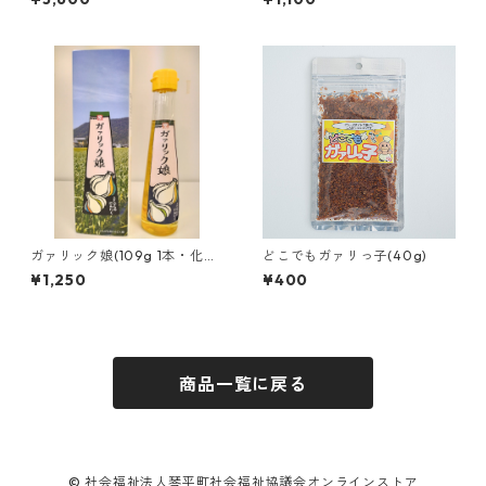
ガァリック娘(109g 1本・化粧
どこでもガァリっ子(40g)
箱つき)
¥1,250
¥400
商品一覧に戻る
© 社会福祉法人琴平町社会福祉協議会オンラインストア